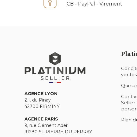
CB - PayPal - Virement
Plati
Condit
ventes
Qui s
AGENCE LYON
Contac
Z.I. du Pinay
Sellier
42700 FIRMINY
person
AGENCE PARIS
Plan du
9, rue Clément Ader
91280 ST-PIERRE-DU-PERRAY