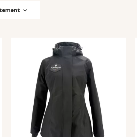

vêtement
S
(13)
Kaki
(1)
M
(13)
Camel/orangé
L
(13)
(2)
Gr