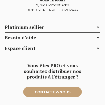
AGENCE PARIS
9, rue Clément Ader
91280 ST-PIERRE-DU-PERRAY
Platinium sellier
Besoin d'aide
Conditions générales de ventes
Espace client
Qui sommes-nous
FAQ
Contactez Platinium Sellier pour un conseil
Délais de livraison
Mon compte
personnalisé
Vous êtes PRO et vous
Sécurité de paiement
Mes avis
souhaitez distribuer nos
Plan du site
produits à l'étranger ?
Garantie
Mes bons de réduction
Retour marchandise
S'inscrire
CONTACTEZ-NOUS