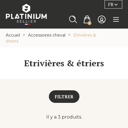
FR

0
Accueil
Accessoires cheval
Etrivières &
étriers
Etrivières & étriers
FILTRER

Couleur
Il y a 3 produits.
Noir
(2)
Chocolat
(2)