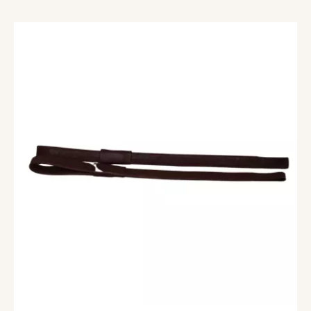
Redbrown
(2)
New Market
(2)