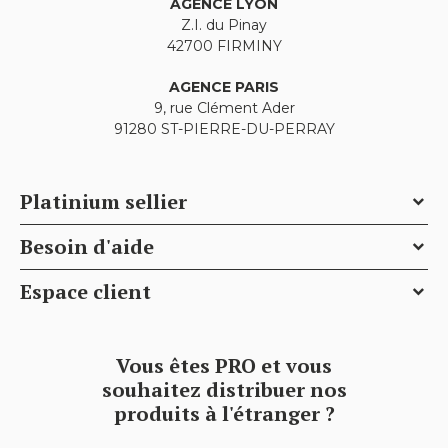
AGENCE LYON
Z.I. du Pinay
42700 FIRMINY
AGENCE PARIS
9, rue Clément Ader
91280 ST-PIERRE-DU-PERRAY
Platinium sellier
Besoin d'aide
Conditions générales de ventes
Espace client
Qui sommes-nous
FAQ
Contactez Platinium Sellier pour un conseil
Délais de livraison
Mon compte
personnalisé
Vous êtes PRO et vous
Sécurité de paiement
Mes avis
souhaitez distribuer nos
Plan du site
produits à l'étranger ?
Garantie
Mes bons de réduction